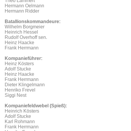
Theo Lammert
Hermann Oelmann
Hermann Ridder
Batallionskommandeure:
Wilhelm Borgmeier
Heinrich Hessel
Rudolf Overhoff sen.
Heinz Haacke
Frank Herrmann
Kompanieführer:
Heinz Kösters
Adolf Stucke
Heinz Haacke
Frank Herrmann
Dieter Klingelmann
Henriko Frevel
Siggi Nest
Kompaniefeldwebel (Spieß):
Heinrich Kösters
Adolf Stucke
Karl Rohmann
Frank Herrmann