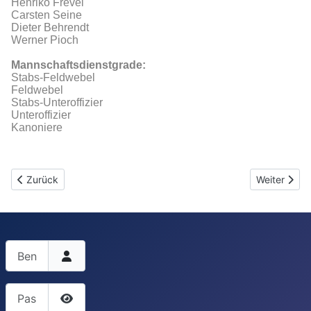
Henriko Frevel
Carsten Seine
Dieter Behrendt
Werner Pioch
Mannschaftsdienstgrade:
Stabs-Feldwebel
Feldwebel
Stabs-Unteroffizier
Unteroffizier
Kanoniere
Vorheriger Beitrag: Offiziers-Ausflug 2015
Nächster Be
Zurück
Weiter
Benutzername
Passwort